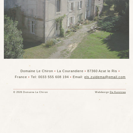
Domaine Le Chiron
•
La Courandiere
•
87360 Azat le Ris
•
France
•
Tel: 0033 555 608 194
•
Email:
els.zuidema@gmail.com
© 2026 Domaine Le Chiron
Webdesign
De Kunstzee